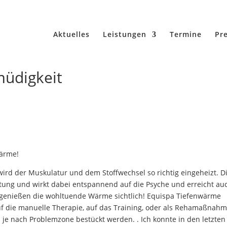
Aktuelles
Leistungen
Termine
Pre
müdigkeit
wärme!
rd der Muskulatur und dem Stoffwechsel so richtig eingeheizt. D
tung und wirkt dabei entspannend auf die Psyche und erreicht au
e genießen die wohltuende Wärme sichtlich! Equispa Tiefenwärme
auf die manuelle Therapie, auf das Training, oder als Rehamaßnahm
l je nach Problemzone bestückt werden. . Ich konnte in den letzten